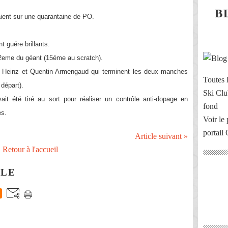
B
aient sur une quarantaine de PO.
t guére brillants.
2eme du géant (15éme au scratch).
Heinz et Quentin Armengaud qui terminent les deux manches
Toutes l
 départ).
Ski Clu
t été tiré au sort pour réaliser un contrôle anti-dopage en
fond
es.
Voir le 
portail
Article suivant »
Retour à l'accueil
CLE