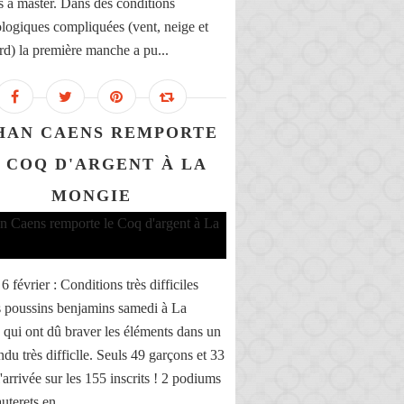
 à master. Dans des conditions
logiques compliquées (vent, neige et
ard) la première manche a pu...
HAN CAENS REMPORTE
 COQ D'ARGENT À LA
MONGIE
 février : Conditions très difficiles
s poussins benjamins samedi à La
qui ont dû braver les éléments dans un
ndu très difficlle. Seuls 49 garçons et 33
 l'arrivée sur les 155 inscrits ! 2 podiums
uterets en...