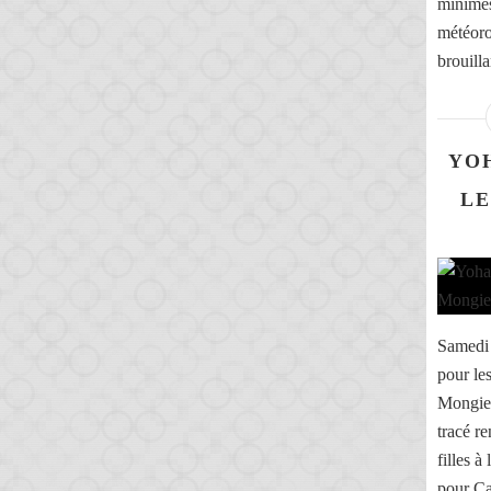
minimes
météoro
brouill
YO
LE
Samedi 6
pour le
Mongie 
tracé re
filles à
pour Ca