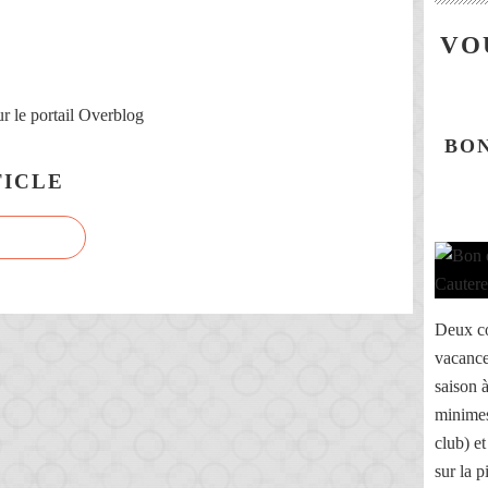
VO
r le portail Overblog
BON
ICLE
Deux co
vacance
saison 
minimes
club) e
sur la p