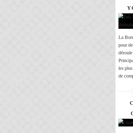
Y
La Borr
pour de
déroule
Princip
les plus
de comp