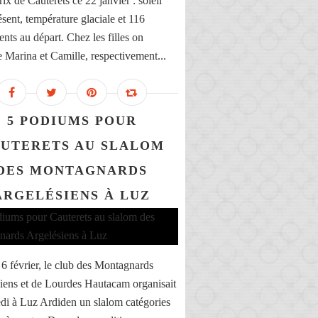
ix de Cauterets ce 22 janvier : soleil
sent, température glaciale et 116
nts au départ. Chez les filles on
e Marina et Camille, respectivement...
5 PODIUMS POUR
UTERETS AU SLALOM
DES MONTAGNARDS
ARGELÉSIENS À LUZ
6 février, le club des Montagnards
iens et de Lourdes Hautacam organisait
di à Luz Ardiden un slalom catégories