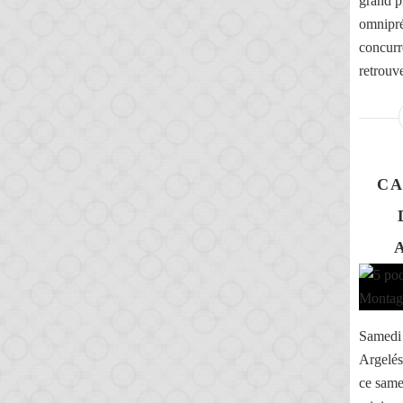
grand pr
omnipré
concurre
retrouv
CA
Samedi 
Argelés
ce same