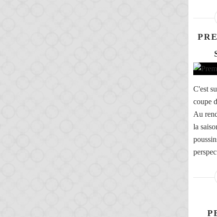
PR
C'est su
coupe d
Au rend
la sais
poussin
perspect
P