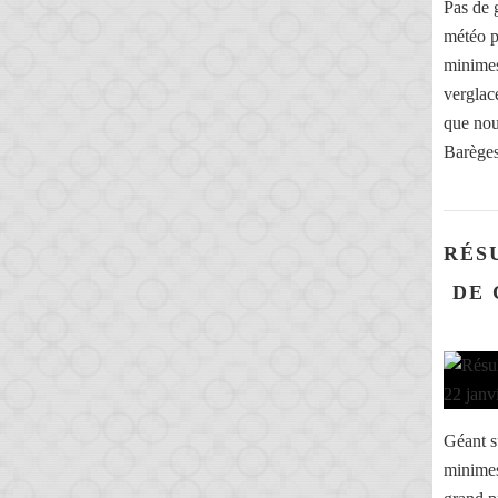
Pas de 
météo p
minimes
verglac
que nou
Barèges
RÉS
DE 
Géant s
minimes