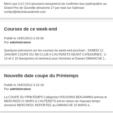
Merci aux U12 U14 (poussins benjamins) de confirmer leur participation au
Grand Prix de Gourette dimanche 27 par mail sur l'adresse
contact@skiclubcauterets.com
Courses de ce week-end
Publié le 10/01/2013 à 20:56
Par
administrateur
Quelques précisions sur les courses du week-end prochain : SAMEDI 12
JANVIER COUPE DU SKI CLUB A CAUTERETS GEANT CATEGORIES : U
14 et U 16 (benjamins et minimes) pour Hommes et Dames DIMANCHE 13
JANVIER : COUPE DU BASTAN A BAREGES GEANT CATEGORIES : U...
Nouvelle date coupe du Printemps
Publié le 19/03/2012 à 22:18
Par
administrateur
La COUPE DU PRINTEMPS Catégories POUSSINS BENJAMINS prévue le
MERCREDI 21 MARS à CAUTERETS est en raison du mauvais temps
annoncé MERCREDI, REPORTEE au DIMANCHE 25 MARS à
CAUTERETS.