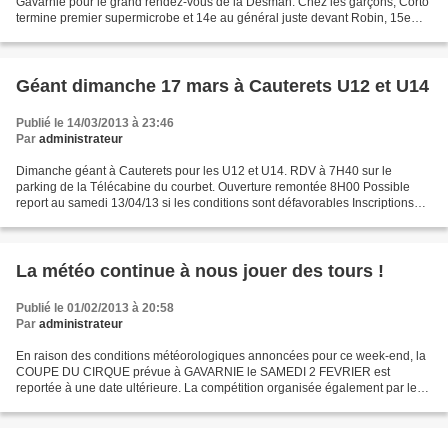
Gavarnie pour le grand rendez-vous de la Desman. Chez les garçons, Corto
termine premier supermicrobe et 14e au général juste devant Robin, 15e
U10, Anton, 5eU8, Jules 47e U10, Mael 50eU10,...
Géant dimanche 17 mars à Cauterets U12 et U14
Publié le 14/03/2013 à 23:46
Par
administrateur
Dimanche géant à Cauterets pour les U12 et U14. RDV à 7H40 sur le
parking de la Télécabine du courbet. Ouverture remontée 8H00 Possible
report au samedi 13/04/13 si les conditions sont défavorables Inscriptions
obligatoires via le mail contact@skiclubcauterets.com...
La météo continue à nous jouer des tours !
Publié le 01/02/2013 à 20:58
Par
administrateur
En raison des conditions météorologiques annoncées pour ce week-end, la
COUPE DU CIRQUE prévue à GAVARNIE le SAMEDI 2 FEVRIER est
reportée à une date ultérieure. La compétition organisée également par le
SKI CLUB BAGNERES LA MONGIE le DIMANCHE 3 FEVRIER...