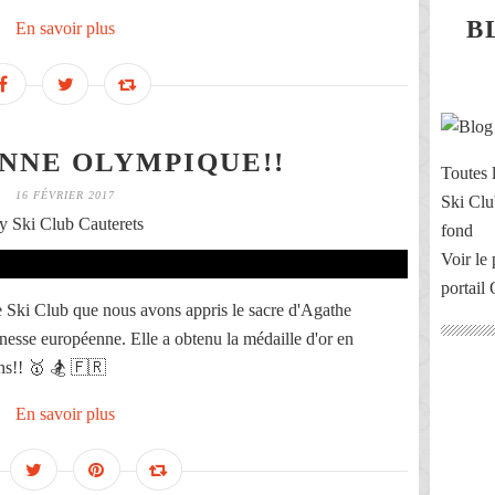
B
En savoir plus
NNE OLYMPIQUE!!
Toutes l
16 FÉVRIER 2017
Ski Clu
y Ski Club Cauterets
fond
Voir le 
portail
e Ski Club que nous avons appris le sacre d'Agathe
unesse européenne. Elle a obtenu la médaille d'or en
ns!! 🥇 🏂 🇫🇷
En savoir plus