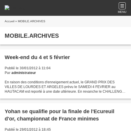
MENU
Accueil
» MOBILE.ARCHIVES
MOBILE.ARCHIVES
Week-end du 4 et 5 février
Publié le 30/01/2012 à 11:04
Par
administrateur
En raison des conditions d'enneigement actuel, le GRAND PRIX DES
VILLES DE LOURDES ET ARGELES prévu le SAMEDI 4 FEVRIER au
HAUTACAM est reporté à une date ultérieure. En revanche le CHALLENGE
DANIEL PODEVIN aura bien lieu le DIMANCHE 5 FEVRIER à
CAUTERETS....
Yohan se qualifie pour la finale de l'Ecureuil
d'or, championnat de France minimes
Publié le 29/01/2012 à 18:45