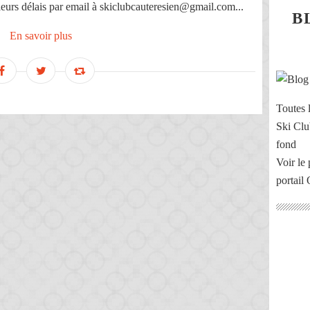
eurs délais par email à skiclubcauteresien@gmail.com...
B
En savoir plus
Toutes l
Ski Clu
fond
Voir le 
portail