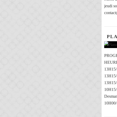
jeudi so
contact
PL
PROG
HEURE
13H15/
13H15/
13H15/
10H15
Desman 
10H00/