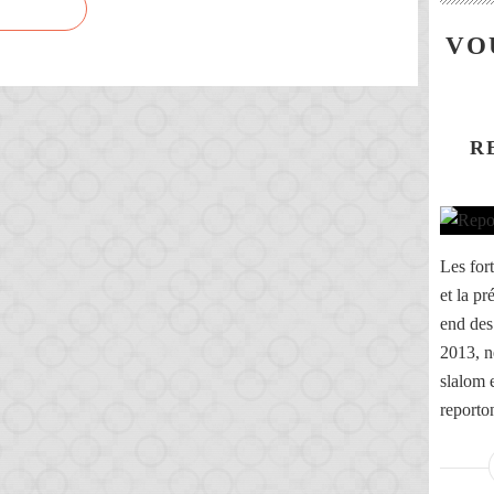
VO
R
Les for
et la p
end des
2013, n
slalom 
reporto