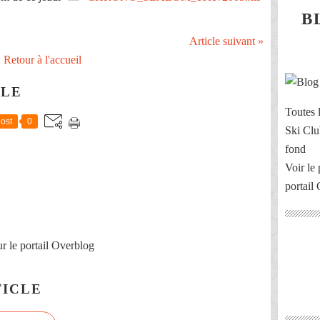
B
Article suivant »
Retour à l'accueil
CLE
Toutes l
ost
0
Ski Clu
fond
Voir le 
portail
r le portail Overblog
ICLE