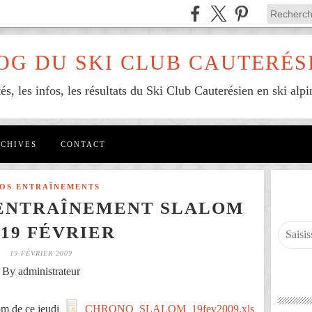
OG DU SKI CLUB CAUTERÉS
tés, les infos, les résultats du Ski Club Cauterésien en ski alpi
CHIVES
CONTACT
FOS ENTRAÎNEMENTS
'ENTRAÎNEMENT SLALOM
 19 FÉVRIER
19 FÉVRIER 2009
By administrateur
lom de ce jeudi
CHRONO_SLALOM_19fev2009.xls