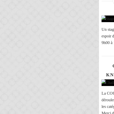
Un stag
espoir 
9h00 à 
KN
La CO
déroul
les cat
Merci d