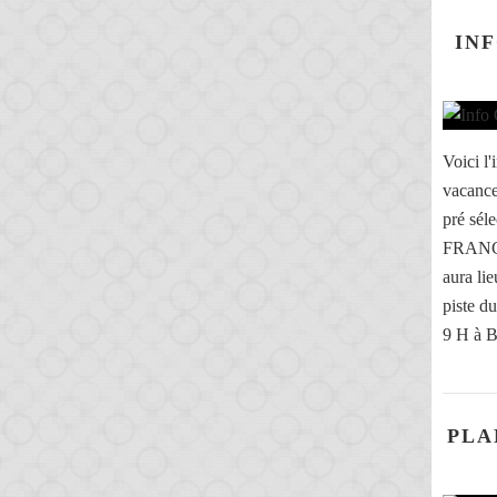
IN
Voici l
vacanc
pré sé
FRANC
aura l
piste 
9 H à 
PLA