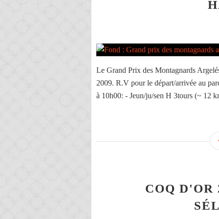
H
Le Grand Prix des Montagnards Argelés
2009. R.V pour le départ/arrivée au
à 10h00: - Jeun/ju/sen H 3tours (~ 12 km
COQ D'OR 
SÉ